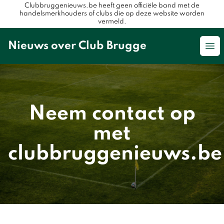
Clubbruggenieuws.be heeft geen officiële band met de
handelsmerkhouders of clubs die op deze website worden
vermeld.
Nieuws over Club Brugge
Op
Neem contact op
met
clubbruggenieuws.be