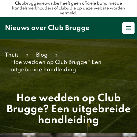
Clubbruggenieuws.be heeft geen officiële band met de
handelsmerkhouders of clubs die op deze website worden
vermeld.
Nieuws over Club Brugge
Op
Thuis
»
Blog
»
Hoe wedden op Club Brugge? Een
uitgebreide handleiding
Hoe wedden op Club
Brugge? Een uitgebreide
handleiding