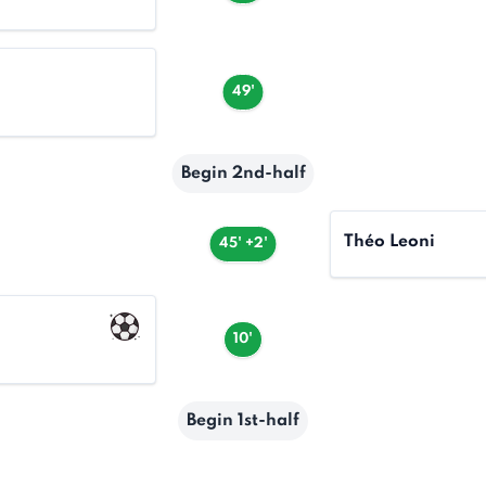
49'
Begin 2nd-half
Théo Leoni
45' +2'
10'
Begin 1st-half