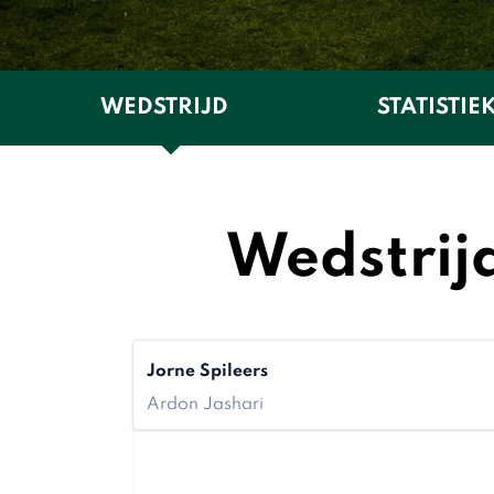
WEDSTRIJD
STATISTIE
Wedstrij
Jorne Spileers
Ardon Jashari