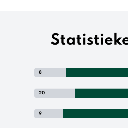
Statistiek
8
20
9