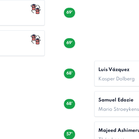
69'
69'
Luis Vázquez
68'
Kasper Dolberg
Samuel Edozie
68'
Mario Stroeyken
Majeed Ashimer
57'