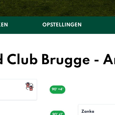
KEN
OPSTELLINGEN
d Club Brugge - A
90' +4'
Zanka
90' +1'