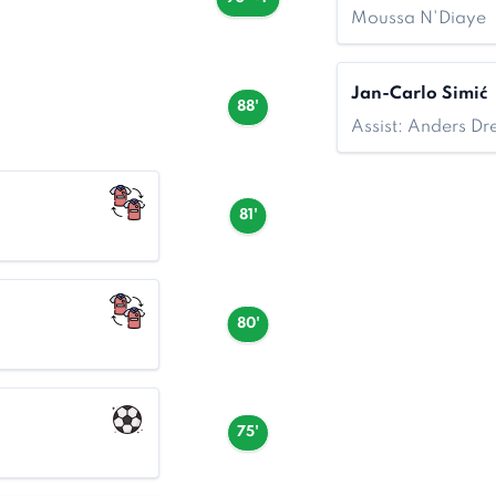
Moussa N'Diaye
Jan-Carlo Simić
88'
Assist: Anders Dr
81'
80'
75'