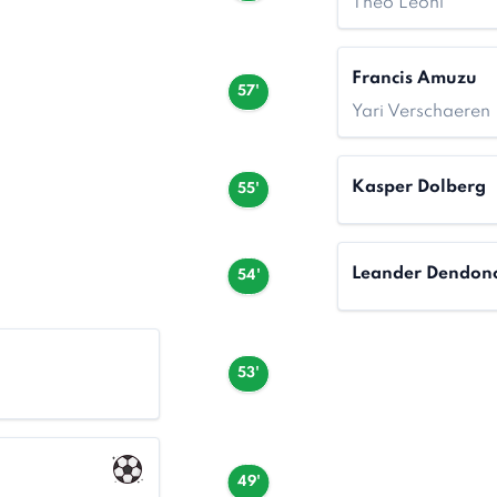
Théo Leoni
Francis Amuzu
57'
Yari Verschaeren
Kasper Dolberg
55'
Leander Dendon
54'
53'
49'